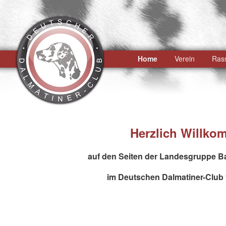
Hauptmenü
Home
Zum
Zum
Verein
Ras
primären
sekundären
Inhalt
Inhalt
springen
springen
Herzlich Willk
auf den Seiten der Landesgruppe 
im Deutschen Dalmatiner-Club 