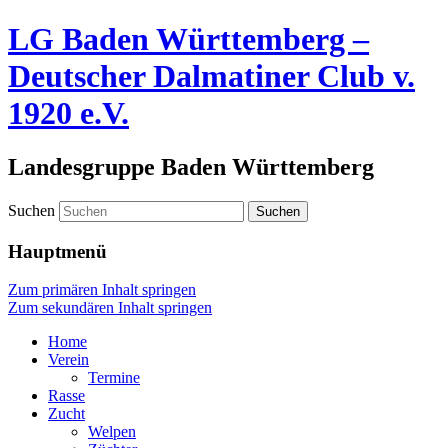
LG Baden Württemberg –
Deutscher Dalmatiner Club v.
1920 e.V.
Landesgruppe Baden Württemberg
Suchen
Hauptmenü
Zum primären Inhalt springen
Zum sekundären Inhalt springen
Home
Verein
Termine
Rasse
Zucht
Welpen